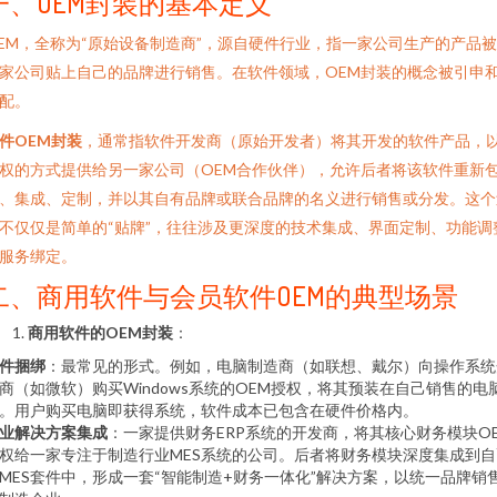
一、OEM封装的基本定义
EM，全称为“原始设备制造商”，源自硬件行业，指一家公司生产的产品
家公司贴上自己的品牌进行销售。在软件领域，OEM封装的概念被引申
配。
件OEM封装
，通常指软件开发商（原始开发者）将其开发的软件产品，
权的方式提供给另一家公司（OEM合作伙伴），允许后者将该软件重新
、集成、定制，并以其自有品牌或联合品牌的名义进行销售或分发。这个
不仅仅是简单的“贴牌”，往往涉及更深度的技术集成、界面定制、功能调
服务绑定。
二、商用软件与会员软件OEM的典型场景
商用软件的OEM封装
：
件捆绑
：最常见的形式。例如，电脑制造商（如联想、戴尔）向操作系统
商（如微软）购买Windows系统的OEM授权，将其预装在自己销售的电
。用户购买电脑即获得系统，软件成本已包含在硬件价格内。
业解决方案集成
：一家提供财务ERP系统的开发商，将其核心财务模块O
权给一家专注于制造行业MES系统的公司。后者将财务模块深度集成到自
MES套件中，形成一套“智能制造+财务一体化”解决方案，以统一品牌销