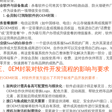
制造企业。
全软件与设备集成
：杀毒软件公司将其引擎OEM给路由器、防火墙硬件
，作为设备的一项增值安全功能。
会员制/订阅制软件的OEM封装
：
务套餐捆绑
：电信运营商（如中国移动、电信）向云存储服务商或视频平
买OEM授权，将一定容量的云盘或视频会员权益，包装进自己的“话费套
”或“宽带套餐”中，作为吸引用户办理或升级套餐的增值服务。此时，软
以运营商的品牌出现。
业级SaaS的白标合作
：一个提供在线客服SaaS系统的厂商，允许其渠道
伙伴或大型系统集成商进行OEM。合作伙伴可以完全使用自己的Logo、
、界面风格，将这套客服系统作为自己整体数字化解决方案的一部分，提
其终端客户，并按会员制（如按坐席/年）收费。这对合作伙伴而言，无
零开发，快速拥有了自有品牌的成熟产品。
三、OEM封装对软件开发流程的影响与要求
行OEM封装，对软件开发方提出了不同于标准产品开发的要求：
架构设计需具备高可配置性与模块化
：软件必须设计得足够灵活，允
OEM合作伙伴轻松替换Logo、配色方案、启动画面、帮助文档等品
元素，甚至能启用或禁用某些功能模块。
接口与集成能力至关重要
：需要提供清晰、稳定、安全的API接口，
便OEM方能够将软件与其自有系统、硬件或其他软件进行深度集成
授权与激活机制需强化
：需要建立一套可靠的OEM授权管理系统，