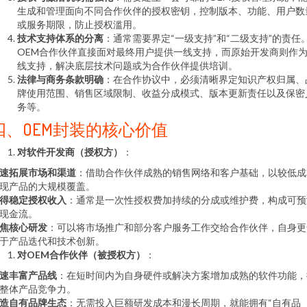
生成和管理面向不同合作伙伴的授权密钥，控制版本、功能、用户数
或服务期限，防止授权滥用。
技术支持体系的分离
：通常需要界定“一级支持”和“二级支持”的责任
OEM合作伙伴直接面对最终用户提供一线支持，而原始开发商则作
线支持，解决底层技术问题或为合作伙伴提供培训。
法律与商务条款明确
：在合作协议中，必须清晰界定知识产权归属、
牌使用范围、销售区域限制、收益分成模式、版本更新责任以及保密
务等。
四、OEM封装的核心价值
对软件开发商（授权方）
：
速拓展市场和渠道
：借助合作伙伴成熟的销售网络和客户基础，以较低成
现产品的大规模覆盖。
得稳定授权收入
：通常是一次性授权费加持续的分成或维护费，构成可预
现金流。
焦核心研发
：可以将市场推广和部分客户服务工作交给合作伙伴，自身更
于产品迭代和技术创新。
对OEM合作伙伴（被授权方）
：
速丰富产品线
：在短时间内为自身硬件或解决方案增加成熟的软件功能，
整体产品竞争力。
造自有品牌生态
：无需投入巨额研发成本和漫长周期，就能拥有“自有品